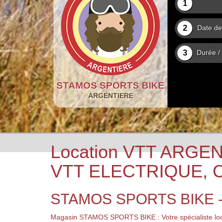
1
2
Date de
3
Durée /
STAMOS SPORTS BIKE
ARGENTIERE
Location VTT ARGE
VTT ELECTRIQUE, 
STAMOS SPORTS BIKE -
Magasin STAMOS SPORTS BIKE : Votre spécialiste loca