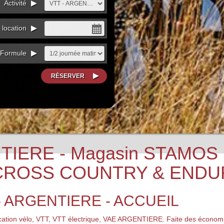
Activité
 location
 Formule
NTIERE - Magasin STAMOS
CROSS COUNTRY & ENDUR
 ARGENTIERE - ACCUEIL
tion vélo, VTT, VTT électrique, VAE ARGENTIERE. Faite des économies