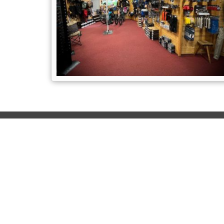
Location VTT électrique
De nouvelles sensations avec n
VTT Enduro & Cross Country
pourvus d'une assistance
électrique ! du plaisir sur n'impor
quel chemin...